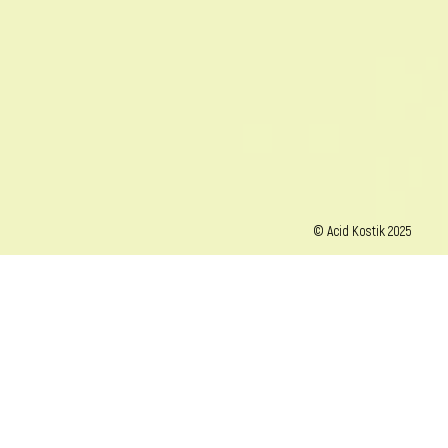
© Acid Kostik 2025
La chute - de Pas Camus du Tout -
Théâtre absurde
Durée :
65 min
Jauge :
500-700 personnes
Spectacle tout public
Création printemps 2025
crédits photos : Gauthier Thypa