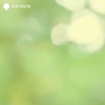
ACID KOSTIK
AGENDAK
SPECTAKS
BRICABRAK
ACID KOSTIK
CONTAK
PRO