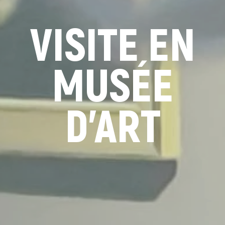
VISITE EN
MUSÉE
D'ART